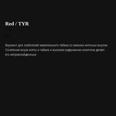
Red / TYR
TYR
SKU:
Вариант для любителей жевательного табака со свежим мятным вкусом.
Сочетание вкуса мяты и табака и высокое содержание никотина делает
его непревзойденным.